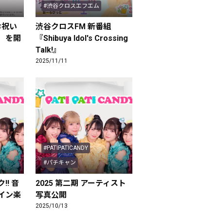
#渋谷クロスエフエム
お祝い
渋谷クロスFM 新番組
）を開
『Shibuya Idol's Crossing
Talk!』
2025/11/11
#PATIPATICANDY
#パチキャン
! 音
2025 第二期 アーティスト
イン楽
写真公開
2025/10/13