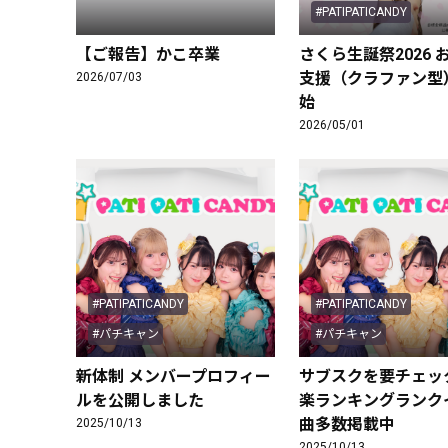
#PATIPATICANDY
【ご報告】かこ卒業
さくら生誕祭2026 
支援（クラファン型
2026/07/03
始
2026/05/01
#PATIPATICANDY
#PATIPATICANDY
#パチキャン
#パチキャン
新体制 メンバープロフィー
サブスクを要チェック!
ルを公開しました
楽ランキングランク
曲多数掲載中
2025/10/13
2025/10/13