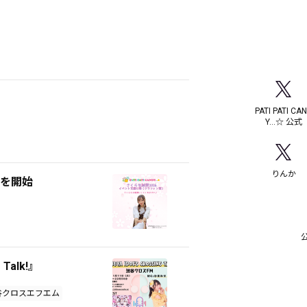
PATI PATI CA
Y…☆ 公式
りんか
）を開始
公
Talk!』
谷クロスエフエム