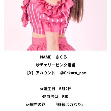
NAME
さくら
🩷チェリーピンク担当
【X】アカウント
@Sakura_ppc
🍬誕生日 5月2日
🩷血液型 B型
🍬座右の銘
『継続は力なり』