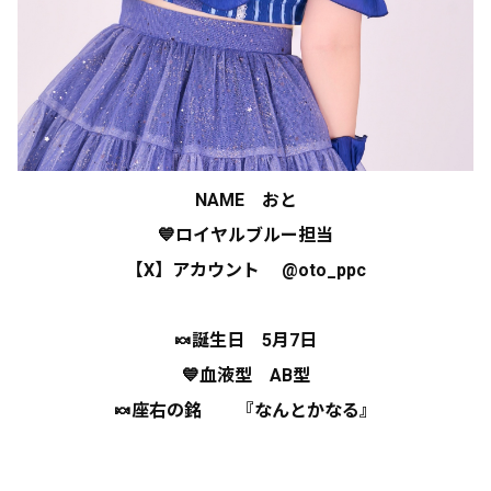
NAME おと
💙ロイヤルブルー担当
【X】アカウント
@oto_ppc
🍬誕生日 5月7日
💙血液型 AB型
🍬座右の銘
『なんとかなる』