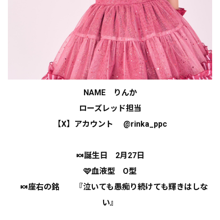
NAME りんか
ローズレッド担当
【X】アカウント
@rinka_ppc
🍬誕生日 2月27日
🩷血液型 O型
🍬座右の銘
『泣いても愚痴り続けても輝きはしな
い』