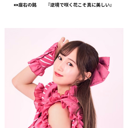
🍬座右の銘
『逆境で咲く花こそ真に美しい』