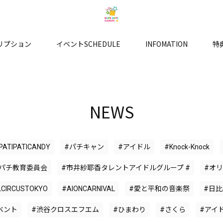
リプション
イベントSCHEDULE
INFOMATION
特
NEWS
PATIPATICANDY
#パチキャン
#アイドル
#Knock-Knock
パチ教育委員会
#市井紗耶香タレントアイドルグループ #
#オ
LCIRCUSTOKYO
#AIONCARNIVAL
#愛と平和の音楽祭
#日
ベント
#渋谷クロスエフエム
#ひまわり
#さくら
#アイ