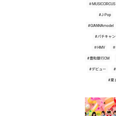
＃MUSICCIRCUS
#J-Pop
#GIANNAmodel
#パチキャ
＃HMV
＃
#豊和銀行CM
#デビュー
#
#夏