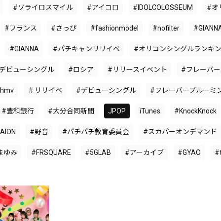
#ソライロスマイル
#アイコロ
#IDOLCOLOSSEUM
#オ
#フランス
#さっぴ
#fashionmodel
#nofilter
#GIANN
#GIANNA
#パチキャンリリイベ
#オリコンシングルランキ
ンデビューシングル
#ロシア
#リリースイベント
#フレーバ
hmv
＃リリイベ
#デビューシングル
#フレーバーブルーミ
#豊和銀行
#大分合同新聞
JPOP
iTunes
#KnockKnock
AION
#野音
#パチパチ教育委員会
#スカパーオンデマンド
まゆみ
#FRSQUARE
#5GLAB
#アーカイブ
#GYAO
#t