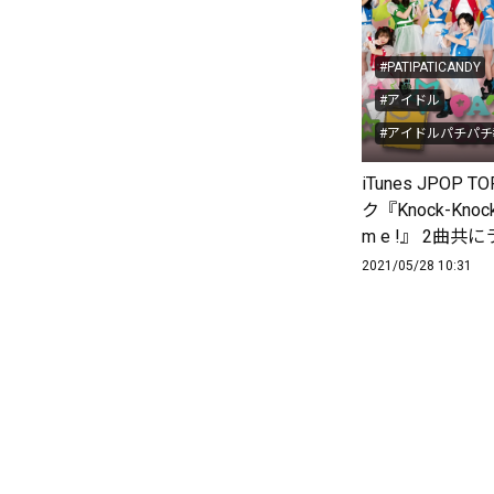
#PATIPATICANDY
#アイドル
#アイドルパチパ
#市井紗耶香タレント
iTunes JPOP
# IDOLCIRCUS...
ク『Knock-Knock
#susume!
iTun
m e !』 2曲共
2021/05/28 10:31