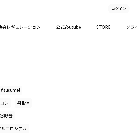
ログイン
典会レギュレーション
公式Youtube
STORE
ソラ
#susume!
リコン
#HMV
比谷野音
ドルコロシアム