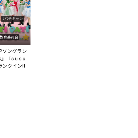
#パチキャン
チ教育委員会
アイ...
 TOPソングラン
#KnockKnock
』『s u s u
es
JPOP
にランクイン!!